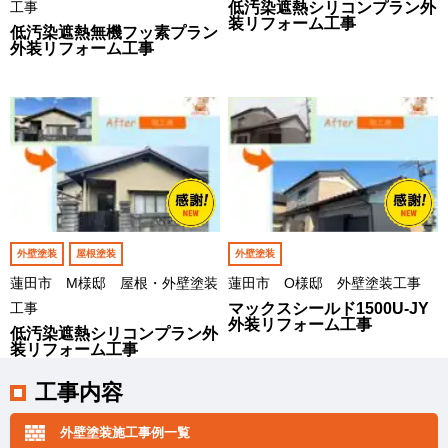
工事
低汚染遮熱シリコンプラン外
装リフォーム工事
低汚染遮熱無機フッ素プラン
外装リフォーム工事
外壁塗装
屋根塗装
外壁塗装
蓮田市 M様邸 屋根・外壁塗装
蓮田市 O様邸 外壁塗装工事
工事
マックスシールド1500U-JY
外装リフォーム工事
低汚染遮熱シリコンプラン外
装リフォーム工事
工事内容
外壁塗装施工事例一覧