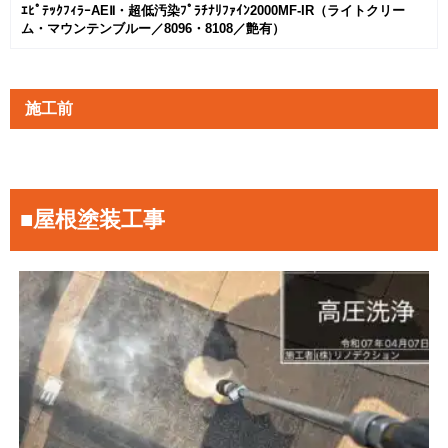
ｴﾋﾟﾃｯｸﾌｨﾗｰAEⅡ・超低汚染ﾌﾟﾗﾁﾅﾘﾌｧｲﾝ2000MF-IR（ライトクリー
ム・マウンテンブルー／8096・8108／艶有）
施工前
■屋根塗装工事