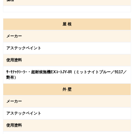
屋
根
メーカー
アステックペイント
使用塗料
ｻｰﾓﾃｯｸｼｰﾗｰ・超耐候無機EXｺｰﾄJY-IR（ミットナイトブルー／9117／
艶有）
外
壁
メーカー
アステックペイント
使用塗料