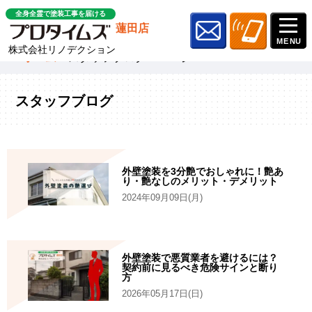
全身全霊で塗装工事を届ける
蓮田店
株式会社リノデクション
ホーム
»
スタッフブログ
»
ページ 40
スタッフブログ
外壁塗装を3分艶でおしゃれに！艶あ
り・艶なしのメリット・デメリット
2024年09月09日(月)
外壁塗装で悪質業者を避けるには？
契約前に見るべき危険サインと断り
方
2026年05月17日(日)