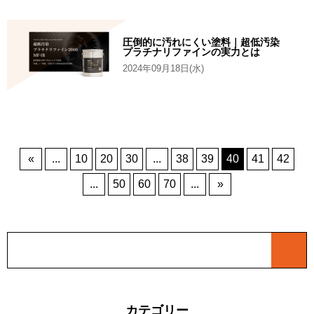
圧倒的に汚れにくい塗料｜超低汚染
プラチナリファインの実力とは
2024年09月18日(水)
«
...
10
20
30
...
38
39
40
41
42
...
50
60
70
...
»
カテゴリー