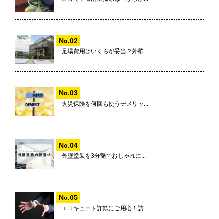
足場費用はいくらが妥当？外壁...
火災保険を何回も使うデメリッ...
外壁塗装を3分艶でおしゃれに...
エコキュート詐欺にご用心！訪...