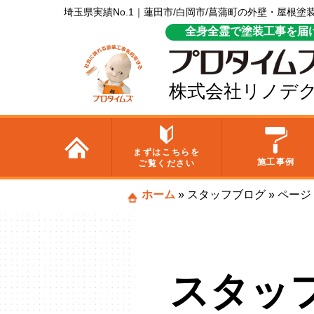
埼玉県実績No.1｜蓮田市/白岡市/菖蒲町の外壁・屋根
全身全霊で塗装工事を届
株式会社リノデ
まずはこちらを
施工事例
ご覧ください
ホーム
»
スタッフブログ
»
ページ 
スタッ