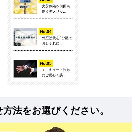
火災保険を何回も
使うデメリッ...
外壁塗装を3分艶で
おしゃれに...
エコキュート詐欺
にご用心！訪...
せ方法をお選びください。