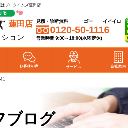
塗装はプロタイムズ蓮田店
ける
見積・診断無料
ゴー
イイイロ
蓮田店
0120-50-1116
クション
営業時間 9:00～18:00(水曜定休)
お客様の声
会社案内
サービス
41
フブログ