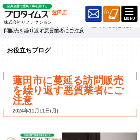
全身全霊で塗装工事を届ける
蓮田店
株式会社リノデクション
ホーム
»
ブログ
»
スタッフブログ
»
蓮田市に蔓延る訪
問販売を繰り返す悪質業者にご注意
お役立ちブログ
蓮田市に蔓延る訪問販売
を繰り返す悪質業者にご
注意
2024年11月11日(月)