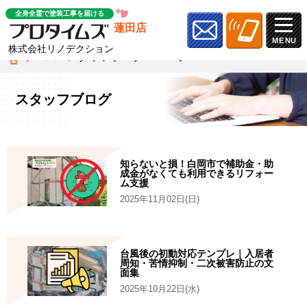
全身全霊で塗装工事を届ける
蓮田店
株式会社リノデクション
ホーム
»
スタッフブログ
»
ページ 19
スタッフブログ
知らないと損！白岡市で補助金・助
成金がなくても利用できるリフォー
ム支援
2025年11月02日(日)
台風後の初動対応テンプレ｜入居者
周知・苦情抑制・二次被害防止の文
面集
2025年10月22日(水)