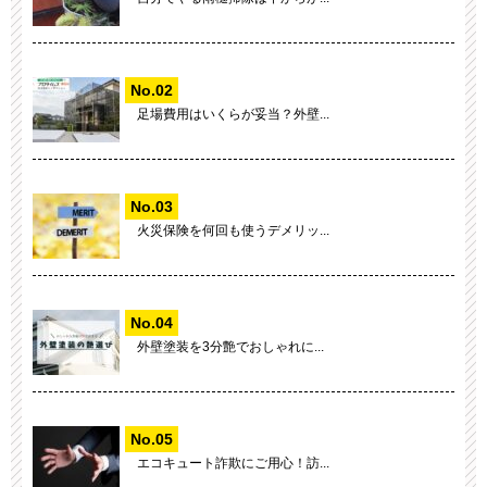
足場費用はいくらが妥当？外壁...
火災保険を何回も使うデメリッ...
外壁塗装を3分艶でおしゃれに...
エコキュート詐欺にご用心！訪...