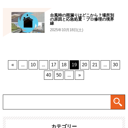
台風時の雨漏りはどこから？場所別
の原因と応急処置・プロ修理の境界
線
2025年10月18日(土)
«
...
10
...
17
18
19
20
21
...
30
40
50
...
»
カテゴリー