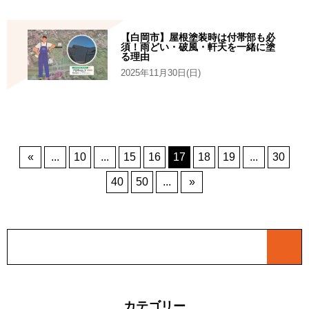
【白岡市】屋根塗装時は付帯部も必
須！雨どい・破風・軒天を一緒に塗
る理由
2025年11月30日(日)
«
...
10
...
15
16
17
18
19
...
30
40
50
...
»
カテゴリー