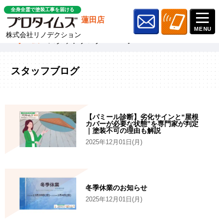
全身全霊で塗装工事を届ける
蓮田店
株式会社リノデクション
ホーム
»
スタッフブログ
»
ページ 17
スタッフブログ
【パミール診断】劣化サインと“屋根
カバーが必要な状態”を専門家が判定
｜塗装不可の理由も解説
2025年12月01日(月)
冬季休業のお知らせ
2025年12月01日(月)