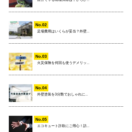
足場費用はいくらが妥当？外壁...
火災保険を何回も使うデメリッ...
外壁塗装を3分艶でおしゃれに...
エコキュート詐欺にご用心！訪...