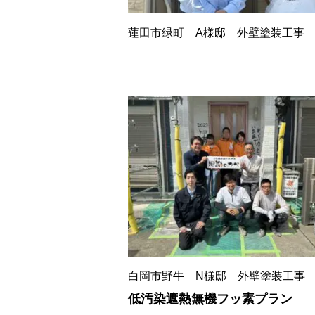
蓮田市緑町 A様邸 外壁塗装工事
白岡市野牛 N様邸 外壁塗装工事
低汚染遮熱無機フッ素プラン