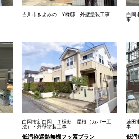
吉川市きよみの Y様邸 外壁塗装工事
白岡
事
白岡市新白岡 Ｔ様邸 屋根（カバー工
蓮田
法）・外壁塗装工事
事
低汚染遮熱無機フッ素プラン
低汚