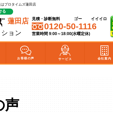
塗装はプロタイムズ蓮田店
ける
見積・診断無料
ゴー
イイイロ
蓮田店
0120-50-1116
クション
営業時間 9:00～18:00(水曜定休)
お客様の声
会社案内
サービス
の声