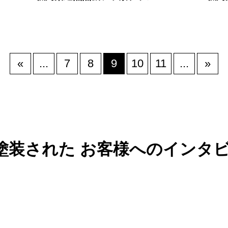
«
...
7
8
9
10
11
...
»
塗装された
お客様へのインタ