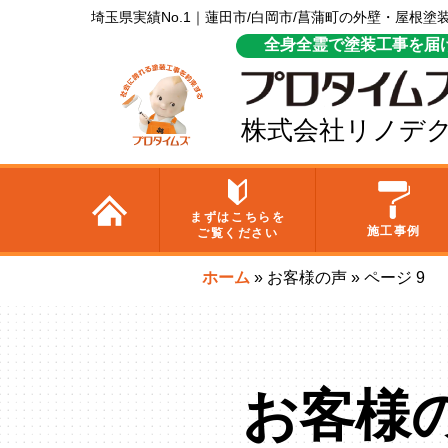
埼玉県実績No.1｜蓮田市/白岡市/菖蒲町の外壁・屋根
全身全霊で塗装工事を届
株式会社リノデ
まずはこちらを
施工事例
ご覧ください
ホーム
»
お客様の声
»
ページ 9
お客様