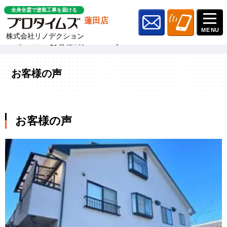
全身全霊で塗装工事を届ける
蓮田店
株式会社リノデクション
ホーム
»
お客様の声
»
ページ 7
お客様の声
お客様の声