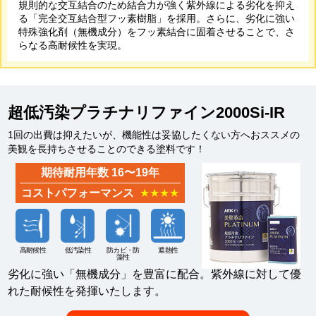
規則的な交互結合のため結合力が強く紫外線による劣化を抑え
る「完全交互結合型フッ素樹脂」を採用。
さらに、劣化に強い
特殊強化剤（無機成分）をフッ素結合に固着させることで、さ
らなる高耐候性を実現。
超低汚染プラチナリファイン2000Si-IR
1回の出費は抑えたいが、機能性は妥協したくない方へおススメの
美観を長持ちさせることのできる塗料です！
期待耐用年数 16〜19年
コストパフォーマンス
★★★★
高耐候性
低汚染性
防カビ・防
遮熱性
藻性
劣化に強い「無機成分」を豊富に配合。紫外線に対して優
れた耐候性を発揮いたします。