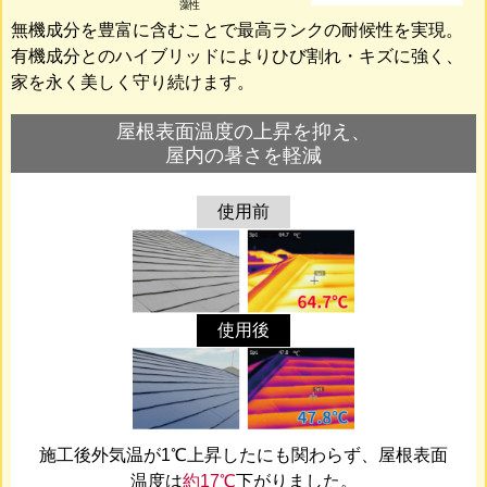
藻性
無機成分を豊富に含むことで最高ランクの耐候性を実現。
有機成分とのハイブリッドによりひび割れ・キズに強く、
家を永く美しく守り続けます。
屋根表面温度の上昇を抑え、
屋内の暑さを軽減
使用前
使用後
施工後外気温が1℃上昇したにも関わらず、屋根表面
温度は
約17℃
下がりました。