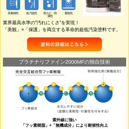
高耐候性
低汚染性
防カビ・防
遮熱性
藻性
業界最高水準の”汚れにくさ”を実現！
「美観」×「保護」
を両立する革命的超低汚染塗料です。
プラチナリファイン2000MFの
独自技術
紫外線に強い
「フッ素樹脂」+「無機成分」により耐候性向上