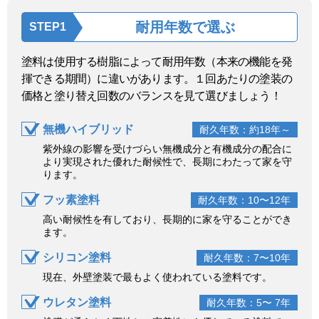
耐用年数で選ぶ
STEP1
塗料は使用する樹脂によって耐用年数（本来の機能を発
揮できる期間）に違いがあります。１回あたりの塗装の
価格と塗り替え回数のバランスを見て選びましょう！
無機ハイブリッド
耐久年数：約18年～
紫外線の影響を受けづらい無機成分と有機成分の配合に
より実現された優れた耐候性で、長期にわたって家を守
ります。
フッ素塗料
耐久年数：10〜12年
高い耐候性を有しており、長期的に家を守ることができ
ます。
シリコン塗料
耐久年数：7〜10年
現在、外壁塗装で最もよく使われている塗料です。
ウレタン塗料
耐久年数：5〜 7年