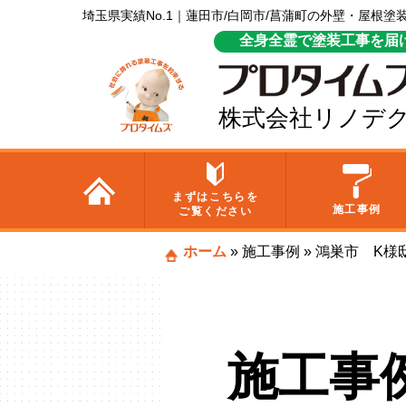
埼玉県実績No.1｜蓮田市/白岡市/菖蒲町の外壁・屋根
全身全霊で塗装工事を届
株式会社リノデ
まずはこちらを
施工事例
ご覧ください
ホーム
»
施工事例
»
鴻巣市 K様
施工事