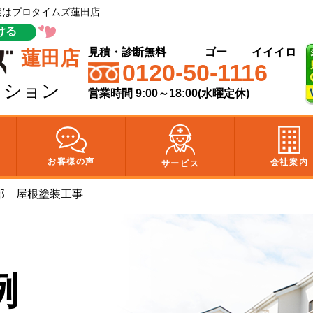
塗装はプロタイムズ蓮田店
ける
見積・診断無料
ゴー
イイイロ
蓮田店
0120-50-1116
クション
営業時間 9:00～18:00(水曜定休)
お客様の声
会社案内
サービス
邸 屋根塗装工事
例