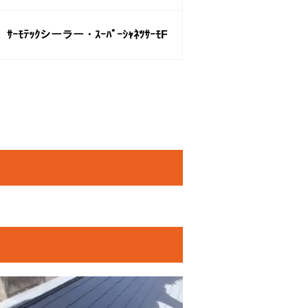
ｻｰﾓﾃｯｸシーラー・ｽｰﾊﾟｰｼｬﾈﾂｻｰﾓF