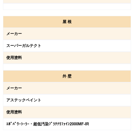
屋
根
メーカー
スーパーガルテクト
使用塗料
外
壁
メーカー
アステックペイント
使用塗料
ｴﾎﾟﾊﾟﾜｰｼｰﾗｰ・超低汚染ﾌﾟﾗﾁﾅﾘﾌｧｲﾝ2000MF-IR