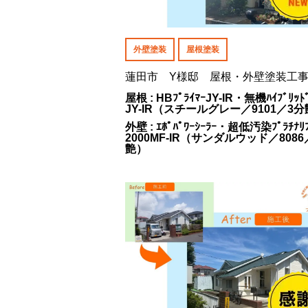
外壁塗装
屋根塗装
蓮田市 Y様邸 屋根・外壁塗装工
屋根 : HBﾌﾟﾗｲﾏｰJY-IR・無機ﾊｲﾌﾞﾘｯﾄﾞ
JY-IR（スチールグレー／9101／3
外壁 : ｴﾎﾟﾊﾟﾜｰｼｰﾗｰ・超低汚染ﾌﾟﾗﾁﾅﾘﾌ
2000MF-IR（サンダルウッド／8086
艶）