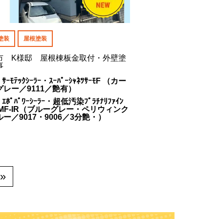
塗装
屋根塗装
市 K様邸 屋根棟板金取付・外壁塗
事
 ｻｰﾓﾃｯｸｼｰﾗｰ・ｽｰﾊﾟｰｼｬﾈﾂｻｰﾓF （カー
グレー／9111／艶有）
 ｴﾎﾟﾊﾟﾜｰｼｰﾗｰ・超低汚染ﾌﾟﾗﾁﾅﾘﾌｧｲﾝ
0MF-IR（ブルーグレー・ペリウィンク
ー／9017・9006／3分艶・）
»