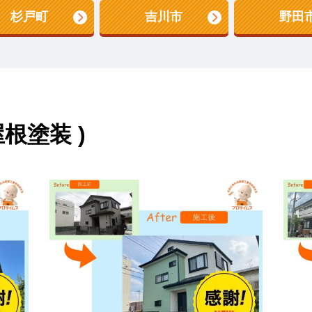
杉戸町
吉川市
野田
根塗装 )