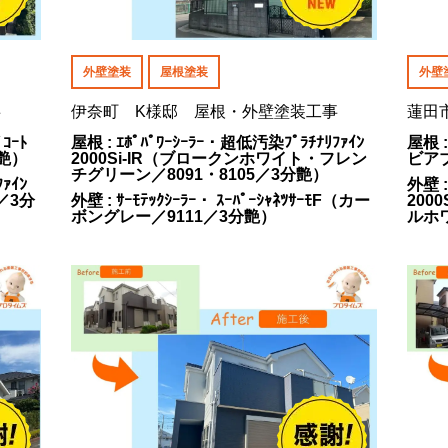
外壁塗装
屋根塗装
外壁
事
伊奈町 K様邸 屋根・外壁塗装工事
蓮田
ｺｰﾄ
屋根 : ｴﾎﾟﾊﾟﾜｰｼｰﾗｰ・超低汚染ﾌﾟﾗﾁﾅﾘﾌｧｲﾝ
屋根 :
分艶）
2000Si-IR（ブロークンホワイト・フレン
ビア
チグリーン／8091・8105／3分艶）
ｧｲﾝ
外壁 :
／3分
外壁 : ｻｰﾓﾃｯｸｼｰﾗｰ・ ｽｰﾊﾟｰｼｬﾈﾂｻｰﾓF（カー
200
ボングレー／9111／3分艶）
ルホワ