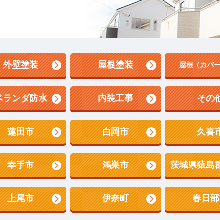
外壁塗装
屋根塗装
屋根（カバ
ベランダ防水
内装工事
その
蓮田市
白岡市
久喜
幸手市
鴻巣市
茨城県猿島
上尾市
伊奈町
春日部