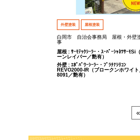
外壁塗装
屋根塗装
白岡市 自治会事務局 屋根・外壁
事
屋根 : ｻｰﾓﾃｯｸｼｰﾗｰ・ｽｰﾊﾟｰｼｬﾈﾂｻｰﾓS
ーンレイバー／艶有）
外壁 : ｴﾎﾟﾊﾟﾜｰｼｰﾗｰ・ﾌﾟﾗﾁﾅｼﾘｺﾝ
REVO2000-IR（ブロークンホワイ
8091／艶有）
«