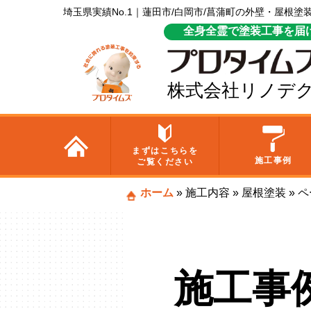
埼玉県実績No.1｜蓮田市/白岡市/菖蒲町の外壁・屋根
全身全霊で塗装工事を届
株式会社リノデ
まずはこちらを
施工事例
ご覧ください
ホーム
»
施工内容
»
屋根塗装
»
ペ
施工事