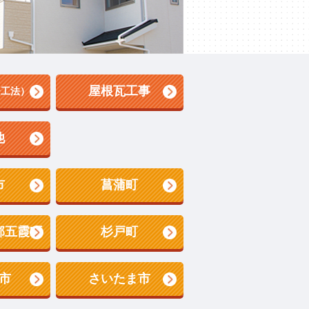
屋根瓦工事
ー工法）
他
市
菖蒲町
郡五霞町
杉戸町
市
さいたま市