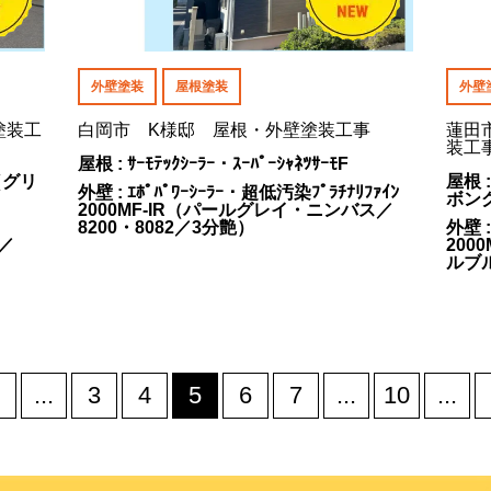
外壁塗装
屋根塗装
外壁
塗装工
白岡市 K様邸 屋根・外壁塗装工事
蓮田
装工
屋根 : ｻｰﾓﾃｯｸｼｰﾗｰ・ｽｰﾊﾟｰｼｬﾈﾂｻｰﾓF
i（グリ
屋根 :
外壁 : ｴﾎﾟﾊﾟﾜｰｼｰﾗｰ・超低汚染ﾌﾟﾗﾁﾅﾘﾌｧｲﾝ
ボン
2000MF-IR（パールグレイ・ニンバス／
8200・8082／3分艶）
外壁 :
ト／
200
ルブル
...
3
4
5
6
7
...
10
...