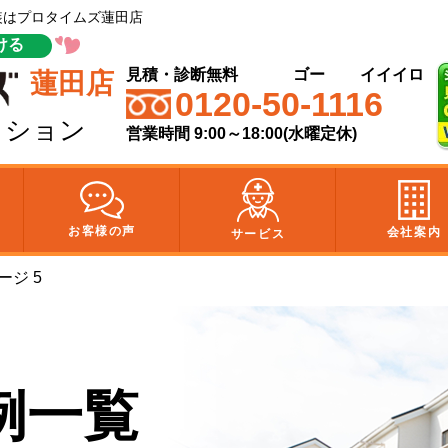
塗装はプロタイムズ蓮田店
ける
見積・診断無料
ゴー
イイイロ
蓮田店
0120-50-1116
クション
営業時間 9:00～18:00(水曜定休)
お客様の声
会社案内
サービス
ージ 5
例一覧