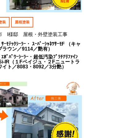
塗装
屋根塗装
市 I様邸 屋根・外壁塗装工事
 ｻｰﾓﾃｯｸｼｰﾗｰ・ ｽｰﾊﾟｰｼｬﾈﾂｻｰﾓF （キャ
ブラウン／9114／艶有）
 ｴﾎﾟﾊﾟﾜｰｼｰﾗｰ・超低汚染ﾌﾟﾗﾁﾅﾘﾌｧｲﾝ
0Si-IR（１Fベイジュ・２Fニュートラ
イト／8083・8092／3分艶）