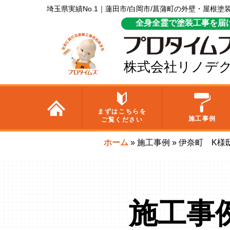
埼玉県実績No.1｜蓮田市/白岡市/菖蒲町の外壁・屋根
全身全霊で塗装工事を届
株式会社リノデ
まずはこちらを
施工事例
ご覧ください
ホーム
»
施工事例
»
伊奈町 K様
施工事