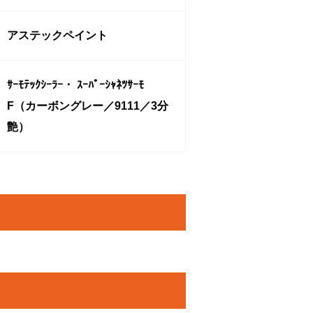
アステックペイント
ｻｰﾓﾃｯｸｼｰﾗｰ・ ｽｰﾊﾟｰｼｬﾈﾂｻｰﾓ
F（カーボングレー／9111／3分
艶）