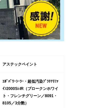
アステックペイント
ｴﾎﾟﾊﾟﾜｰｼｰﾗｰ・超低汚染ﾌﾟﾗﾁﾅﾘﾌｧ
ｲﾝ2000Si-IR（ブロークンホワイ
ト・フレンチグリーン／8091・
8105／3分艶）