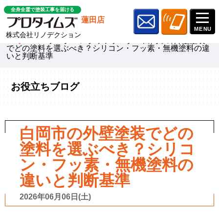
全身全霊で塗装工事を届ける
蓮田店
株式会社リノデクション
ホーム
»
ブログ
»
スタッフブログ
»
白岡市の外壁塗装
でどの塗料を選ぶべき？シリコン・フッ素・無機塗料の違
いと判断基準
お役立ちブログ
白岡市の外壁塗装でどの
塗料を選ぶべき？シリコ
ン・フッ素・無機塗料の
違いと判断基準
2026年06月06日(土)