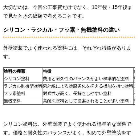
大切なのは、今回の工事費だけでなく、10年後・15年後ま
で見たときの総額で考えることです。
シリコン・ラジカル・フッ素・無機塗料の違い
外壁塗装でよく使われる塗料には、それぞれ特徴がありま
す。
塗料の種類
特徴
向
シリコン塗料
費用と耐久性のバランスがよい標準的な塗料
初
ラジカル制御型塗料
紫外線による塗膜劣化を抑える機能を持つ塗料
コ
フッ素塗料
耐候性が高く、長持ちしやすい塗料
今
無機塗料
高耐久塗料として提案されることが多い塗料
初
シリコン塗料は、外壁塗装でよく使われる標準的な塗料で
す。価格と耐久性のバランスがよく、初めて外壁塗装をす