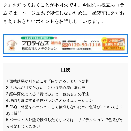
ク」を知っておくことが不可欠です。今回のお役立ちコラ
ムでは、ベージュ系で後悔しないために、塗装前に必ずお
さえておきたいポイントをお話ししていきます。
目次
1
面積効果が引き起こす「白すぎる」という誤算
2
「汚れが目立たない」という安心感に潜む罠
3
経年変化による「黄ばみ」と「色あせ」の予測
4
理想を形にする全体バランスとシミュレーション
5
FAQ｜外壁をベージュにして後悔しないための色選びについてよく
ある質問
6
ベージュの外壁で後悔したくない方は、リノデクションで色選びか
ら相談してください