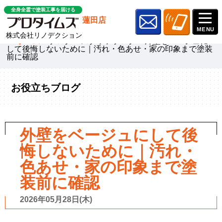
全身全霊で塗装工事を届ける
蓮田店
株式会社リノデクション
ホーム
»
ブログ
»
スタッフブログ
»
外壁をベージュに
して後悔しないために｜汚れ・色あせ・家の印象まで塗装
前に確認
お役立ちブログ
外壁をベージュにして後
悔しないために｜汚れ・
色あせ・家の印象まで塗
装前に確認
2026年05月28日(木)