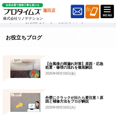
全身全霊で塗装工事を届ける
蓮田店
株式会社リノデクション
ホーム
»
お役立ちブログ
»
費用について
お役立ちブログ
【台風後の雨漏れ対策】原因・応急
処置・修理の流れを徹底解説
2025年09月19日(金)
外壁にクラックが出たら要注意！原
因と補修方法をプロが解説
2025年09月16日(火)