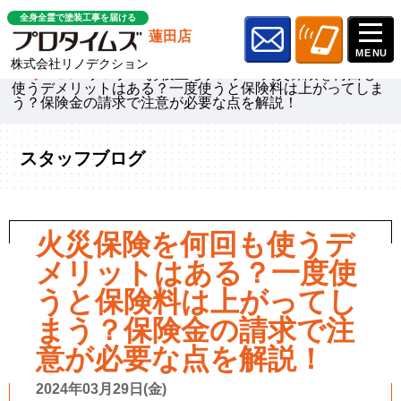
全身全霊で塗装工事を届ける
蓮田店
株式会社リノデクション
ホーム
»
ブログ
»
お役立ちブログ
»
火災保険を何回も
使うデメリットはある？一度使うと保険料は上がってしま
う？保険金の請求で注意が必要な点を解説！
スタッフブログ
火災保険を何回も使うデ
メリットはある？一度使
うと保険料は上がってし
まう？保険金の請求で注
意が必要な点を解説！
2024年03月29日(金)