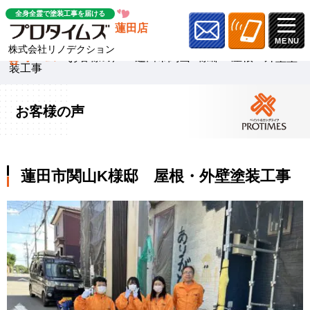
全身全霊で塗装工事を届ける
蓮田店
株式会社リノデクション
ホーム
»
お客様の声
»
蓮田市関山K様邸 屋根・外壁塗
装工事
お客様の声
蓮田市関山K様邸 屋根・外壁塗装工事