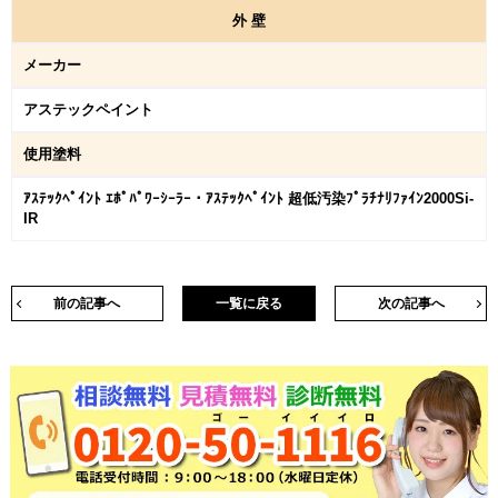
外
壁
メーカー
アステックペイント
使用塗料
ｱｽﾃｯｸﾍﾟｲﾝﾄ ｴﾎﾟﾊﾟﾜｰｼｰﾗｰ・ｱｽﾃｯｸﾍﾟｲﾝﾄ 超低汚染ﾌﾟﾗﾁﾅﾘﾌｧｲﾝ2000Si-
IR
前の記事へ
一覧に戻る
次の記事へ