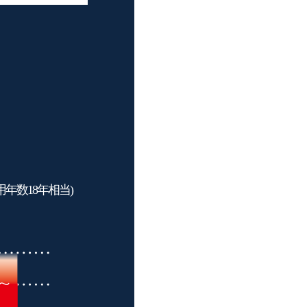
。
年数18年相当)