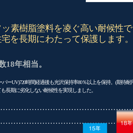
フッ素樹脂塗料を凌ぐ高い耐候性で
住宅を長期にわたって保護します
数18年相当。
パーUV)720時間経過後も光沢保持率80％以上を保持。(期待耐用
ても長期に劣化しない耐候性を実現しました。