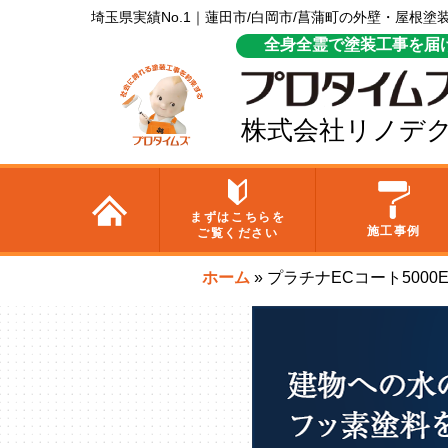
埼玉県実績No.1｜蓮田市/白岡市/菖蒲町の外壁・屋根
全身全霊で塗装工事を届
株式会社リノデ
まずはこちらを
施工事例
ご覧ください
ホーム
»
プラチナECコート5000E