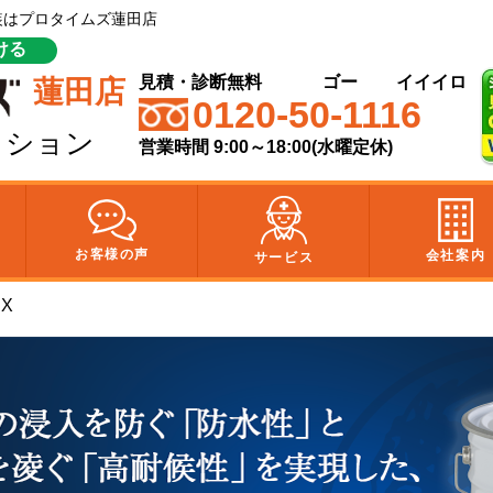
塗装はプロタイムズ蓮田店
ける
見積・診断無料
ゴー
イイイロ
蓮田店
0120-50-1116
クション
営業時間 9:00～18:00(水曜定休)
お客様の声
会社案内
サービス
X