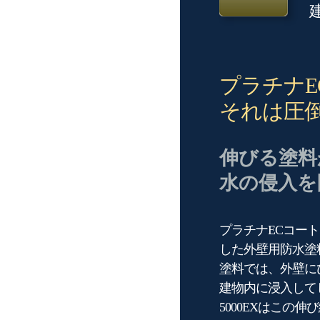
プラチナE
それは圧
伸びる塗料
水の侵入を
プラチナECコート
した外壁用防水塗
塗料では、外壁に
建物内に浸入して
5000EXはこの