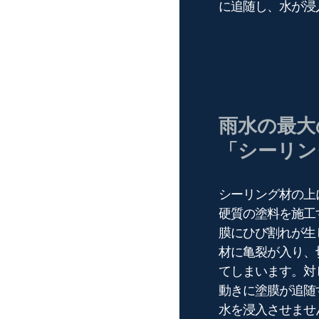
に追随し、水が浸
雨水の最大
「シーリン
シーリング材の上
硬質の塗料を施工
膜にひび割れが生
材に亀裂が入り、
てしまいます。対し
動きに塗膜が追随
水を浸入させませ