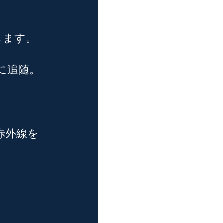
します。
に追随。
赤外線を