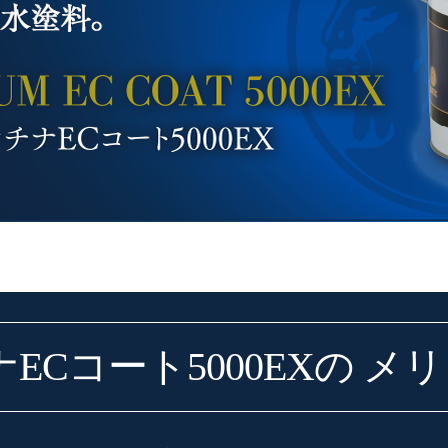
ECコート5000EXの
メリ