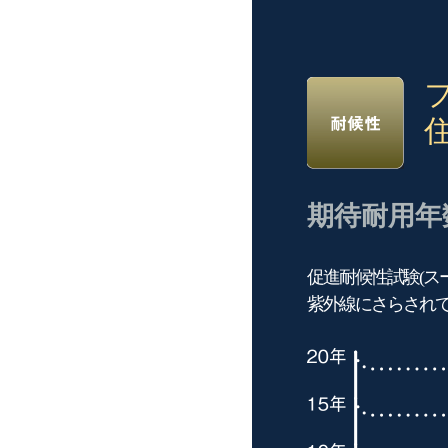
期待耐用年
促進耐候性試験(スー
紫外線にさらされ