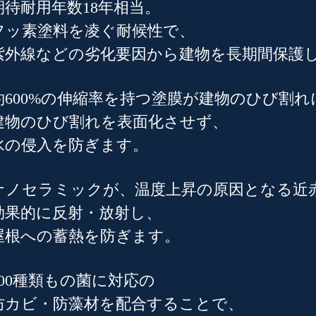
期待耐用年数18年相当。
フッ素塗料を凌ぐ耐候性で、
紫外線などの劣化要因から建物を長期間保護
約600%の伸縮率を持つ塗膜が建物のひび割れ
建物のひび割れを表面化させず、
水の侵入を防ぎます。
ナノセラミックが、温度上昇の原因となる近
効果的に反射・放射し、
屋根への蓄熱を防ぎます。
500種類もの菌に対応の
防カビ・防藻材を配合することで、