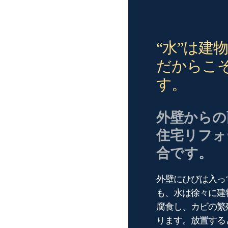
“水”は建
だからこ
す。
外壁からの
住宅リフォ
合です。
外壁にひびは入っ
も、水は徐々に建
腐食し、カビの繁
ります。放置する