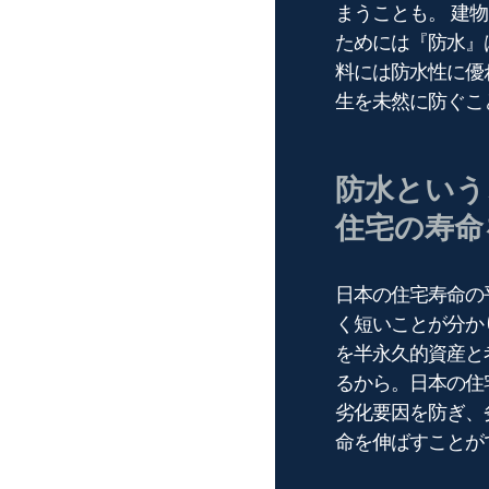
まうことも。 建
ためには『防水』
料には防水性に優
生を未然に防ぐこ
防水という
住宅の寿命
日本の住宅寿命の
く短いことが分か
を半永久的資産と
るから。日本の住
劣化要因を防ぎ、
命を伸ばすことが