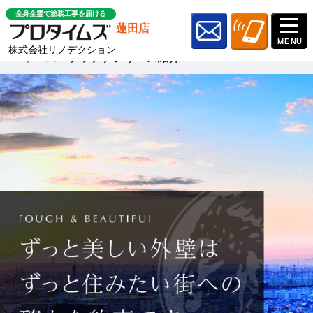
全身全霊で塗装工事を届ける
蓮田店
株式会社リノデクション
ホーム
»
プラチナシリーズ紹介