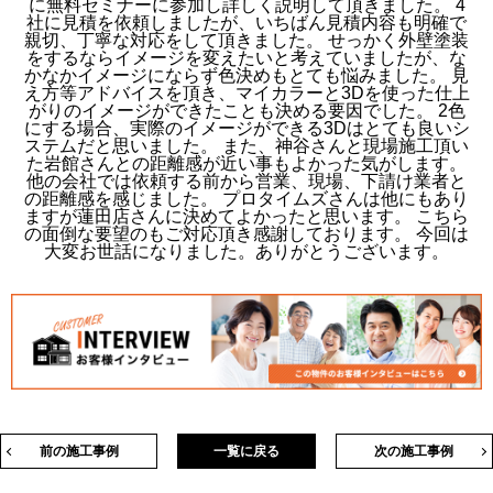
に無料セミナーに参加し詳しく説明して頂きました。 4
社に見積を依頼しましたが、いちばん見積内容も明確で
親切、丁寧な対応をして頂きました。 せっかく外壁塗装
をするならイメージを変えたいと考えていましたが、な
かなかイメージにならず色決めもとても悩みました。 見
え方等アドバイスを頂き、マイカラーと3Dを使った仕上
がりのイメージができたことも決める要因でした。 2色
にする場合、実際のイメージができる3Dはとても良いシ
ステムだと思いました。 また、神谷さんと現場施工頂い
た岩館さんとの距離感が近い事もよかった気がします。
他の会社では依頼する前から営業、現場、下請け業者と
の距離感を感じました。 プロタイムズさんは他にもあり
ますが蓮田店さんに決めてよかったと思います。 こちら
の面倒な要望のもご対応頂き感謝しております。 今回は
大変お世話になりました。ありがとうございます。
前の施工事例
一覧に戻る
次の施工事例