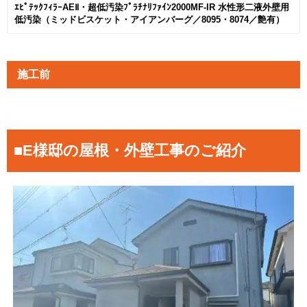
ｴﾋﾟﾃｯｸﾌｨﾗｰAEⅡ・超低汚染ﾌﾟﾗﾁﾅﾘﾌｧｲﾝ2000MF-IR 水性形二液外壁用
低汚染（ミッドビスケット・アイアンバーグ／8095・8074／艶有）
施工前
■E様邸の屋根・外壁工事のご紹介