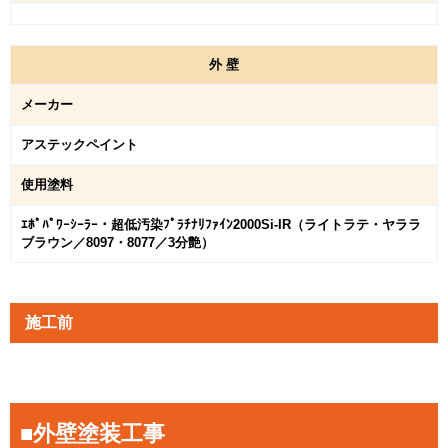
外
壁
メーカー
アステックペイント
使用塗料
ｴﾎﾟﾊﾟﾜｰｼｰﾗｰ・超低汚染ﾌﾟﾗﾁﾅﾘﾌｧｲﾝ2000Si-IR（ライトラテ・ヤララ
ブラウン／8097・8077／3分艶）
施工前
■外壁塗装工事