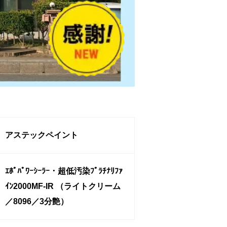
アステックペイント
ｴﾎﾟﾊﾟﾜｰｼｰﾗｰ・超低汚染ﾌﾟﾗﾁﾅﾘﾌｧ
ｲﾝ2000MF-IR （ライトクリーム
／8096／3分艶）