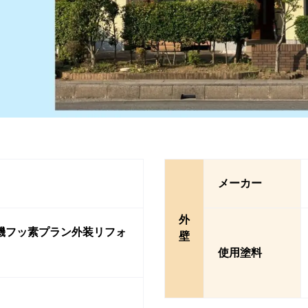
メーカー
外
機フッ素プラン外装リフォ
壁
使用塗料