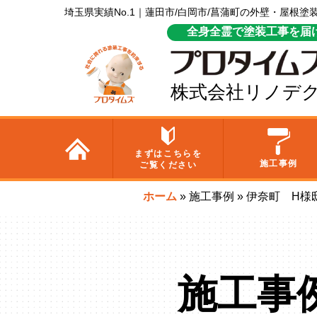
埼玉県実績No.1｜蓮田市/白岡市/菖蒲町の外壁・屋根
全身全霊で塗装工事を届
株式会社リノデ
まずはこちらを
施工事例
ご覧ください
ホーム
»
施工事例
»
伊奈町 H様
施工事