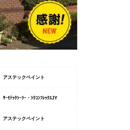
アステックペイント
ｻｰﾓﾃｯｸｼｰﾗｰ・ｼﾘｺﾝﾌﾚｯｸｽJY
アステックペイント