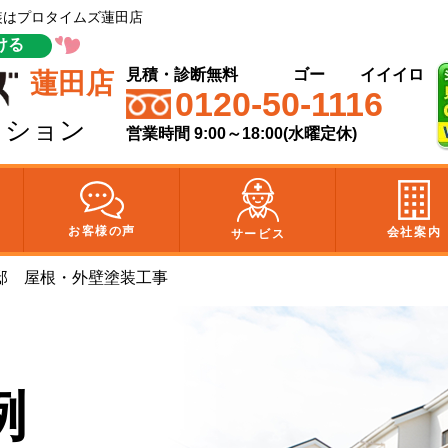
塗装はプロタイムズ蓮田店
ける
見積・診断無料
ゴー
イイイロ
蓮田店
0120-50-1116
クション
営業時間 9:00～18:00(水曜定休)
お客様の声
会社案内
サービス
邸 屋根・外壁塗装工事
例