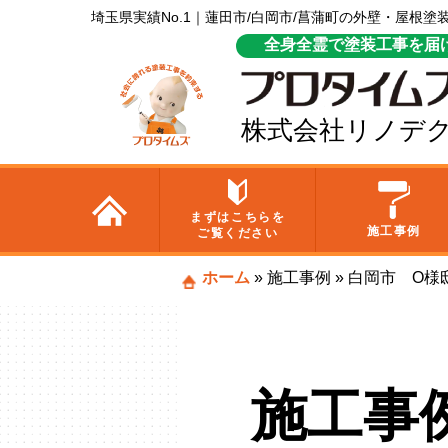
埼玉県実績No.1｜蓮田市/白岡市/菖蒲町の外壁・屋根
全身全霊で塗装工事を届
株式会社リノデ
まずはこちらを
施工事例
ご覧ください
ホーム
»
施工事例
»
白岡市 O様
施工事