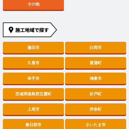
その他
蓮田市
白岡市
久喜市
菖蒲町
幸手市
鴻巣市
茨城県猿島郡五霞町
杉戸町
上尾市
伊奈町
春日部市
さいたま市