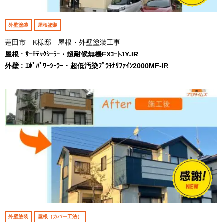
外壁塗装
屋根塗装
蓮田市 K様邸 屋根・外壁塗装工事
屋根 : ｻｰﾓﾃｯｸｼｰﾗｰ・超耐候無機EXｺｰﾄJY-IR
外壁 : ｴﾎﾟﾊﾟﾜｰｼｰﾗｰ・超低汚染ﾌﾟﾗﾁﾅﾘﾌｧｲﾝ2000MF-IR
外壁塗装
屋根（カバー工法）