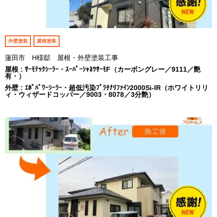
外壁塗装
屋根塗装
蓮田市 H様邸 屋根・外壁塗装工事
屋根 : ｻｰﾓﾃｯｸｼｰﾗｰ・ｽｰﾊﾟｰｼｬﾈﾂｻｰﾓF（カーボングレー／9111／艶
有・）
外壁 : ｴﾎﾟﾊﾟﾜｰｼｰﾗｰ・超低汚染ﾌﾟﾗﾁﾅﾘﾌｧｲﾝ2000Si-IR（ホワイトリリ
ィ・ウィザードコッパー／9003・8078／3分艶）