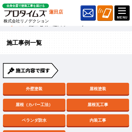
全身全霊で塗装工事を届ける
蓮田店
株式会社リノデクション
ホーム
»
施工地域
»
蓮田市
»
ページ 2
施工事例一覧
外壁塗装
屋根塗装
屋根（カバー工法）
屋根瓦工事
ベランダ防水
内装工事