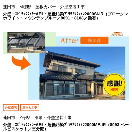
蓮田市 M様邸 屋根カバー・外壁塗装工事
外壁 : ｴﾋﾟﾃｯｸﾌｨﾗｰAEⅡ・超低汚染ﾌﾟﾗﾁﾅﾘﾌｧｲﾝ2000Si-IR（ブロークン
ホワイト・マウンテンブルー／8091・8108／艶有）
外壁塗装
屋根瓦工事
蓮田市 Y様邸 漆喰・外壁塗装工事
外壁 : ｴﾋﾟﾃｯｸﾌｨﾗｰAEⅡ・超低汚染ﾌﾟﾗﾁﾅﾘﾌｧｲﾝ2000MF-IR（8093 ペー
ルビスケット／三分艶）