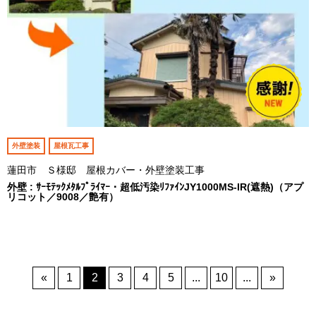
外壁塗装
屋根瓦工事
蓮田市 Ｓ様邸 屋根カバー・外壁塗装工事
外壁 : ｻｰﾓﾃｯｸﾒﾀﾙﾌﾟﾗｲﾏｰ・超低汚染ﾘﾌｧｲﾝJY1000MS-IR(遮熱)（アプ
リコット／9008／艶有）
«
1
2
3
4
5
...
10
...
»