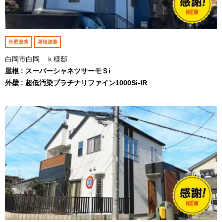
外壁塗装
屋根塗装
白岡市白岡 ｋ様邸
屋根 : スーパーシャネツサーモＳi
外壁 : 超低汚染プラチナリファイン1000Si-IR