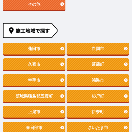
その他
蓮田市
白岡市
久喜市
菖蒲町
幸手市
鴻巣市
茨城県猿島郡五霞町
杉戸町
上尾市
伊奈町
春日部市
さいたま市