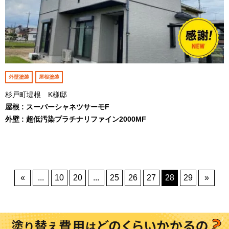
外壁塗装
屋根塗装
杉戸町堤根 K様邸
屋根 : スーパーシャネツサーモF
外壁 : 超低汚染プラチナリファイン2000MF
«
...
10
20
...
25
26
27
28
29
»