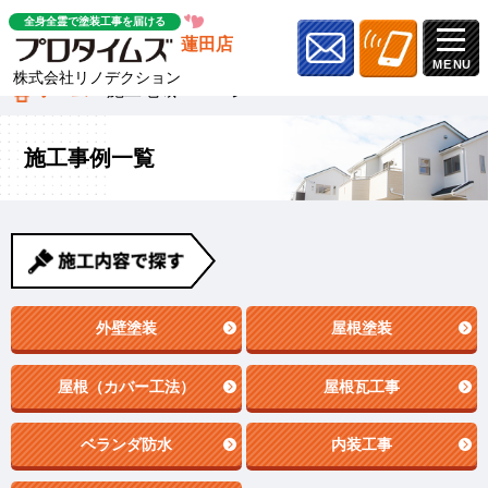
全身全霊で塗装工事を届ける
蓮田店
株式会社リノデクション
ホーム
»
施工地域
»
ページ 28
施工事例一覧
外壁塗装
屋根塗装
屋根（カバー工法）
屋根瓦工事
ベランダ防水
内装工事