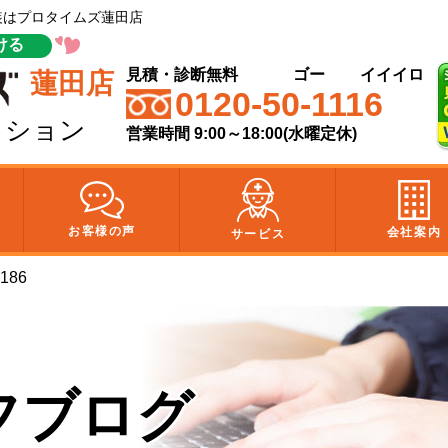
塗装はプロタイムズ蓮田店
ける
見積・診断無料
ゴー
イイイロ
蓮田店
0120-50-1116
クション
営業時間 9:00～18:00(水曜定休)
お客様の声
会社案内
サービス
186
フブログ