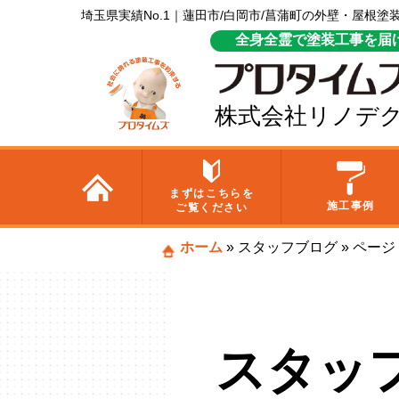
埼玉県実績No.1｜蓮田市/白岡市/菖蒲町の外壁・屋根
全身全霊で塗装工事を届
株式会社リノデ
まずはこちらを
施工事例
ご覧ください
ホーム
»
スタッフブログ
»
ページ 
スタッ