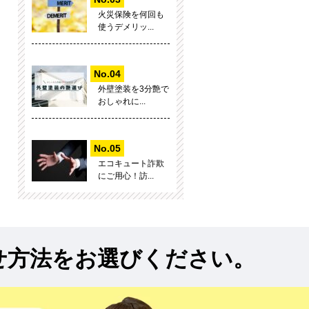
火災保険を何回も
使うデメリッ...
外壁塗装を3分艶で
おしゃれに...
エコキュート詐欺
にご用心！訪...
せ方法をお選びください。