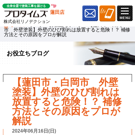
全身全霊で塗装工事を届ける
蓮田店
株式会社リノデクション
ホーム
»
ブログ
»
お役立ちブログ
»
【蓮田市・白岡
市 外壁塗装】外壁のひび割れは放置すると危険！？ 補修
方法とその原因をプロが解説
お役立ちブログ
【蓮田市・白岡市 外壁
塗装】外壁のひび割れは
放置すると危険！？ 補修
方法とその原因をプロが
解説
2024年06月16日(日)