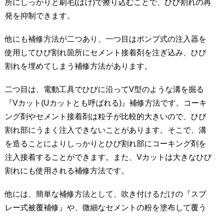
所にしっかりと刷毛(はけ)で擦り込むことで、ひび割れの再
発を抑制できます。
他にも補修方法が二つあり、一つ目はポンプ式の注入器を
使用してひび割れ箇所にセメント接着剤を注ぎ込み、ひび
割れを埋めてしまう補修方法があります。
二つ目は、電動工具でひびに沿ってV型のような溝を掘る
『Vカット(Uカットとも呼ばれる)』補修方法です。コーキ
ング剤やセメント接着剤は粒子が比較的大きいので、ひび
割れ部にうまく注入できないことがあります。そこで、溝
を造ることによりしっかりとひび割れ部にコーキング剤を
注入接着することができます。また、Vカットは大きなひび
割れにも使用される補修方法です。
他には、簡単な補修方法として、吹き付けるだけの『スプ
レー式被覆補修』や、微細なセメントの粉を塗布して覆う